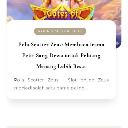
POLA SCATTER ZEUS
Pola Scatter Zeus: Membaca Irama
Petir Sang Dewa untuk Peluang
Menang Lebih Besar
Pola Scatter Zeus – Slot online Zeus
menjadi salah satu game paling…